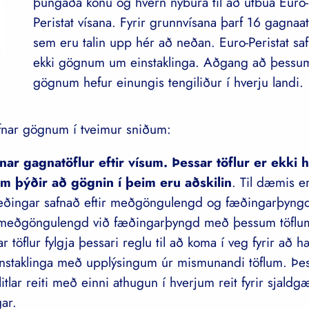
þungaða konu og hvern nýbura til að útbúa Euro-
Peristat vísana. Fyrir grunnvísana þarf 16 gagnaat
sem eru talin upp hér að neðan. Euro-Peristat sa
ekki gögnum um einstaklinga. Aðgang að þessu
gögnum hefur einungis tengiliður í hverju landi.
afnar gögnum í tveimur sniðum:
ar gagnatöflur eftir vísum. Þessar töflur er ekki 
m þýðir að gögnin í þeim eru aðskilin
. Til dæmis 
æðingar safnað eftir meðgöngulengd og fæðingarþyngd
 meðgöngulengd við fæðingarþyngd með þessum töflum
 töflur fylgja þessari reglu til að koma í veg fyrir að 
instaklinga með upplýsingum úr mismunandi töflum. Þess
litlar reiti með einni athugun í hverjum reit fyrir sjaldg
ar.