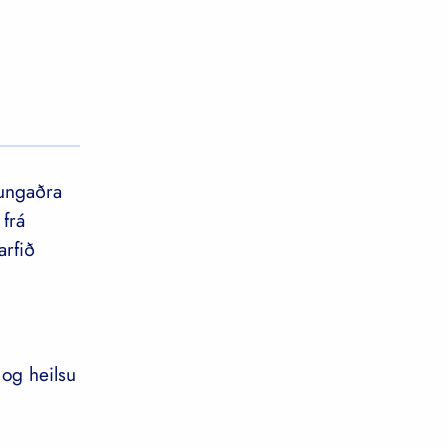
þungaðra
frá
arfið
og heilsu