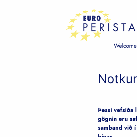
Skip
to
content
Welcome
Notkun
Þessi vefsíða
gögnin eru sa
samband við í 
þínar.