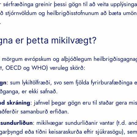
 sérfræðinga greinir þessi gögn til að veita upplýsing
að stjórnvöldum og heilbrigðisstofnunum að bæta um
.
gna er þetta mikilvægt?
 í mörgum evrópskum og alþjóðlegum heilbrigðisgagna
at, OECD og WHO) veruleg skörð:
ögn
: sum lykiltölfræði, svo sem fjölda fyrirburafæðinga 
ðganga, er ekki safnað.
 skráning
: jafnvel þegar gögn eru til staðar gera m
aðferðir samanburð erfiðan.
 sundurliðun
: mikilvægar sundurliðanir vantar (t.d. a
ngarþyngd eða tíðni keisaraskurða eftir sjúkrasögu), sem