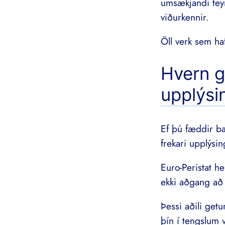
umsækjandi teym
viðurkennir.
Öll verk sem haf
Hvern g
upplýsi
Ef þú fæddir ba
frekari upplýs
Euro-Peristat h
ekki aðgang að
Þessi aðili get
þín í tengslum 