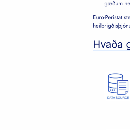
gæðum heil
Euro-Peristat st
heilbrigðisþjón
Hvaða g