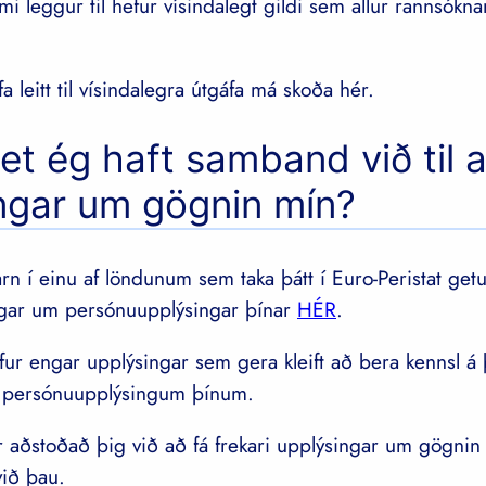
i leggur til hefur vísindalegt gildi sem allur rannsókn
a leitt til vísindalegra útgáfa má skoða hér.
et ég haft samband við til a
ngar um gögnin mín?
rn í einu af löndunum sem taka þátt í Euro-Peristat get
ingar um persónuupplýsingar þínar
HÉR
.
efur engar upplýsingar sem gera kleift að bera kennsl á
 persónuupplýsingum þínum.
ur aðstoðað þig við að fá frekari upplýsingar um gögnin 
við þau.