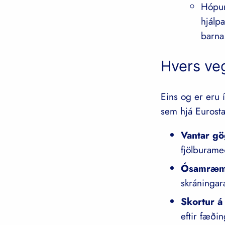
Hópur
hjálp
barna
Hvers ve
Eins og er eru
sem hjá Eurost
Vantar g
fjölburame
Ósamræmd
skráningar
Skortur á
eftir fæði