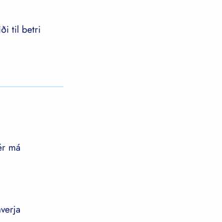
i til betri
ér má
verja