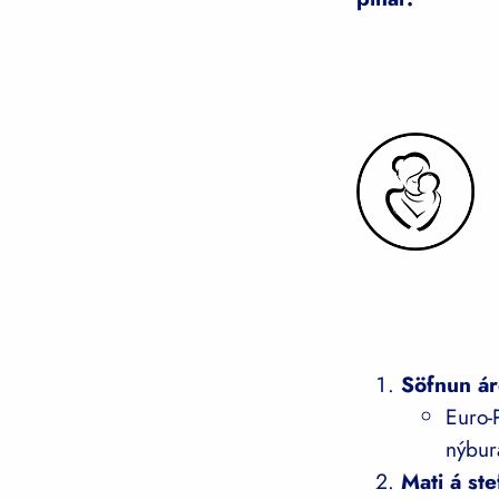
Söfnun á
Euro-
nýbur
Mati á st