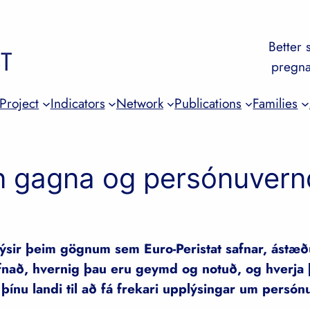
Better s
pregna
Project
Indicators
Network
Publications
Families
 gagna og persónuvern
 lýsir þeim gögnum sem Euro-Peristat safnar, ástæ
fnað, hvernig þau eru geymd og notuð, og hverja 
þínu landi til að fá frekari upplýsingar um persó