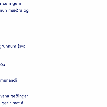
ar sem geta
önnun mæðra og
grunnum (svo
eða
ismunandi
ndvana fæðingar
 gerir mat á