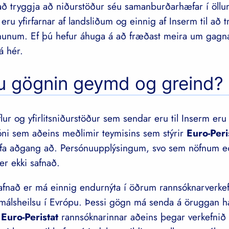
 að tryggja að niðurstöður séu samanburðarhæfar í öll
eru yfirfarnar af landsliðum og einnig af Inserm til að 
gnunum. Ef þú hefur áhuga á að fræðast meira um gagna
á hér.
u gögnin geymd og greind?
lur og yfirlitsniðurstöður sem sendar eru til Inserm er
ni sem aðeins meðlimir teymisins sem stýrir
Euro-Peri
afa aðgang að. Persónuupplýsingum, svo sem nöfnum e
r ekki safnað.
afnað er má einnig endurnýta í öðrum rannsóknarverk
málsheilsu í Evrópu. Þessi gögn má senda á öruggan há
i
Euro-Peristat
rannsóknarinnar aðeins þegar verkefnið