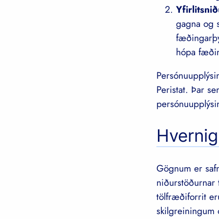
Yfirlitsni
gagna og s
fæðingarþy
hópa fæðin
Persónuupplýsi
Peristat. Þar se
persónuupplýsi
Hvernig
Gögnum er safna
niðurstöðurnar
tölfræðiforrit e
skilgreiningum 