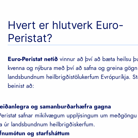
Hvert er hlutverk Euro-
Peristat?
Euro-Peristat netið
vinnur að því að bæta heilsu 
kvenna og nýbura með því að safna og greina gögn 
landsbundnum heilbrigðistölukerfum Evrópuríkja. St
beinist að:
reiðanlegra og samanburðarhæfra gagna
Peristat safnar mikilvægum upplýsingum um meðgöngu 
a úr landsbundnum heilbrigðiskerfum.
efnumótun og starfsháttum