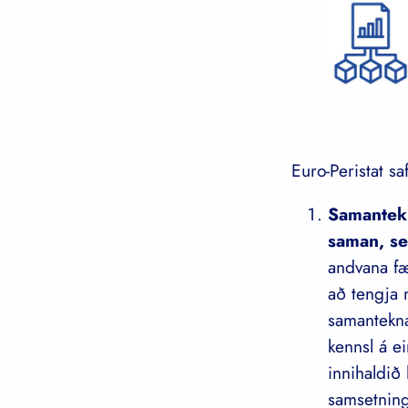
Euro-Peristat s
Samantekn
saman, se
andvana f
að tengja
samanteknar
kennsl á e
innihaldið 
samsetning