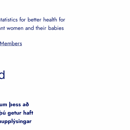
tatistics for better health for
nt women and their babies
Members
d
ðum þess að
þú getur haft
nuupplýsingar