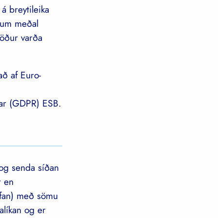
á breytileika
m um meðal
töður varða
ð af Euro-
nar (GDPR) ESB.
 og senda síðan
r en
 ofan) með sömu
alíkan og er