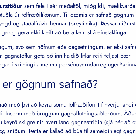
ðurstöður
sem fela í sér meðaltöl, miðgildi, mælikvarða 
tuðla úr tölfræðilíkönum. Til dæmis er safnað gögnu
ngd og staðalfrávik hennar (breytileika). Þessar niðurs
ga og gera ekki kleift að bera kennsl á einstaklinga.
ngum, svo sem nöfnum eða dagsetningum, er ekki safna
m gagnatöflur geta þó innihaldið litlar reiti teljast þær
ngar í skilningi almennu persónuverndarreglugerðarin
 er gögnum safnað?
ð með því að keyra sömu tölfræðiforrit í hverju landi
 til Inserm með öruggum gagnaflutningsaðferðum. Áðu
ru keyrð skilgreinir hvert land gagnaatriðin (sjá hér að
og sniðum. Þetta er kallað að búa til sameiginlegt gagn