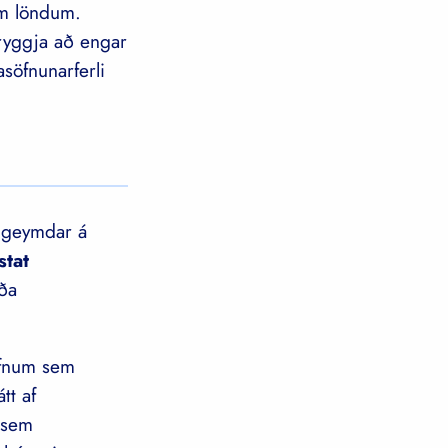
um löndum.
tryggja að engar
söfnunarferli
u geymdar á
stat
ða
efnum sem
tt af
 sem