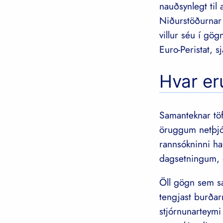
nauðsynlegt til
Niðurstöðurnar 
villur séu í gö
Euro-Peristat, sj
Hvar er
Samanteknar töf
öruggum netþjó
rannsókninni h
dagsetningum, e
Öll gögn sem s
tengjast burðar
stjórnunarteym