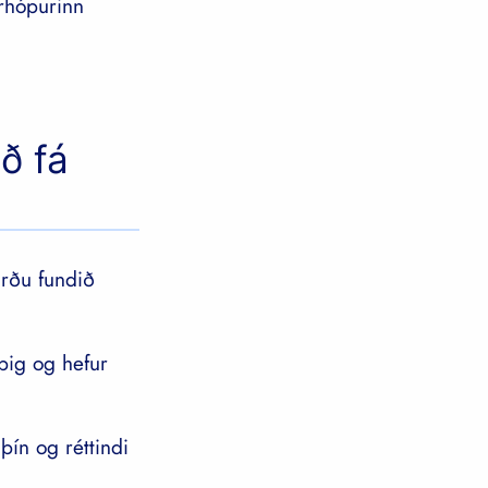
arhópurinn
ð fá
urðu fundið
 þig og hefur
þín og réttindi