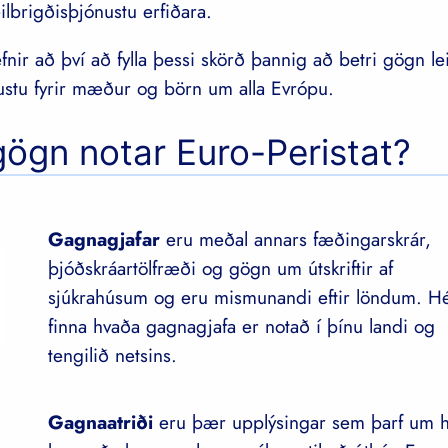
brigðisþjónustu erfiðara.
efnir að því að fylla þessi skörð þannig að betri gögn leið
ustu fyrir mæður og börn um alla Evrópu.
ögn notar Euro-Peristat?
Gagnagjafar
eru meðal annars fæðingarskrár,
þjóðskráartölfræði og gögn um útskriftir af
sjúkrahúsum og eru mismunandi eftir löndum. H
finna hvaða gagnagjafa er notað í þínu landi og
tengilið netsins.
Gagnaatriði
eru þær upplýsingar sem þarf um h