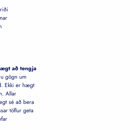
riði
fnar
m
hægt að tengja
eru gögn um
. Ekki er hægt
. Allar
hægt sé að bera
ar töflur geta
æfar